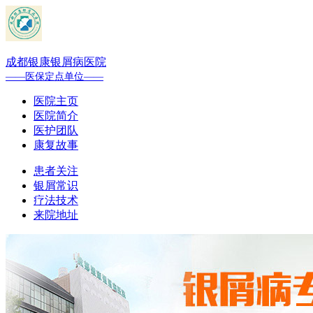
成都银康银屑病医院
——医保定点单位——
医院主页
医院简介
医护团队
康复故事
患者关注
银屑常识
疗法技术
来院地址