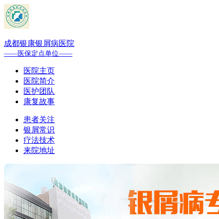
成都银康银屑病医院
——医保定点单位——
医院主页
医院简介
医护团队
康复故事
患者关注
银屑常识
疗法技术
来院地址