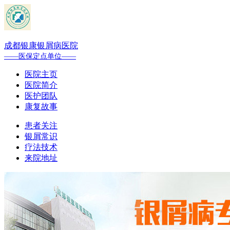
成都银康银屑病医院
——医保定点单位——
医院主页
医院简介
医护团队
康复故事
患者关注
银屑常识
疗法技术
来院地址