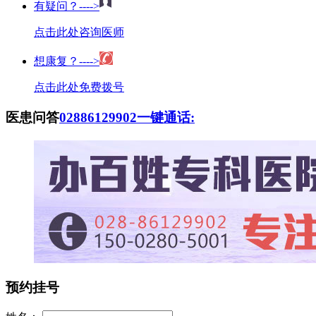
有疑问？---->
点击此处咨询医师
想康复？---->
点击此处免费拨号
医患问答
02886129902
一键通话:
预约挂号