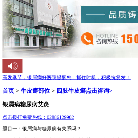
高发季节，银屑病好医院提醒您：
抓住时机，积极抗复发！
首页
>
牛皮癣部位
>
四肢牛皮癣
点击咨询>
银屑病糖尿病艾灸
点击拨打免费热线：02886129902
题目一：银屑病与糖尿病有关系吗？