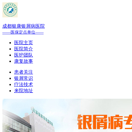
成都银康银屑病医院
——医保定点单位——
医院主页
医院简介
医护团队
康复故事
患者关注
银屑常识
疗法技术
来院地址