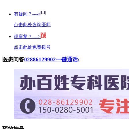
有疑问？---->
点击此处咨询医师
想康复？---->
点击此处免费拨号
医患问答
02886129902
一键通话:
预约挂号