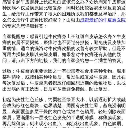
感冒引起牛皮癣身上长红斑白皮该怎么办？众所周知牛皮癣这
种疾病不仅发病原因比较复杂，同时还比较容易出现反复的发
生，给治疗工作带来了很大的困难所以我们都要及早治疗，那
么怎么治疗牛皮癣比较好呢？下面就由
成都最好的牛皮癣医院
的专家为您详细解答：
专家提醒您：感冒引起牛皮癣身上长红斑白皮该怎么办？牛皮
癣的皮屑不要揭掉，瘙痒时也不要过分抓挠，避免伤及皮肤加
重病情。适当的洗浴对牛皮癣皮损的改善有较大帮助，但是不
可用力揉搓皮肤以去除皮屑。如果您对牛皮癣还有其他的疑
问，请点击下方的链接，我们的专家会给您一个满意的答复。
过敏：牛皮癣的重要诱因之一有些患者在食用某种食物、服用
某种药物，或接触某种物质后，常发生或复发牛皮癣。因此在
每次复发后，牛皮癣患者都应仔细回想近期的致敏物质，以找
出发病的真正诱因，日后可尽量避免接触，防止复发。
初起为炎性红色丘疹，约粟粒至绿豆大小，以后逐渐扩大或融
合成为棕红色斑块，边界清楚，周围有炎性红晕，基底浸润明
显，表面覆盖多层干燥的灰白色或银白色鳞屑。轻轻刮除表面
鳞屑，逐渐露出一层淡红色发亮的半透明薄膜，称薄膜现象。
再刮除薄膜，则出现小出血点，称点状出血现象。白色鳞屑、