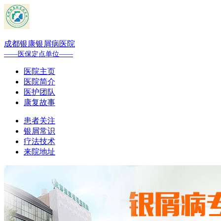
成都银康银屑病医院
——医保定点单位——
医院主页
医院简介
医护团队
康复故事
患者关注
银屑常识
疗法技术
来院地址