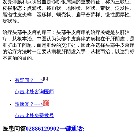
发亮薄膜和点状出血是诊断银屑病的重要特征，称为三联征。
皮损形态：点滴状、钱币状、地图状、环状、带状、泛发性、
脂溢性皮炎样、湿疹样、蛎壳状、扁平苔藓样、慢性肥厚性、
疣状等。
治疗头部牛皮癣的痒三：头部牛皮癣痒的治疗关键是从肝治
疗，从根本治。中医认为头部牛皮癣痒的病根在于肝阴虚，是
肝脏出了问题，而是肝经的交汇处，因此在选择头部牛皮癣痒
的治疗方法时一定要从病根肝阴虚入手，从根而治，以达到标
本兼治的目的。
有疑问？---->
点击此处咨询医师
想康复？---->
点击此处免费拨号
医患问答
02886129902
一键通话: