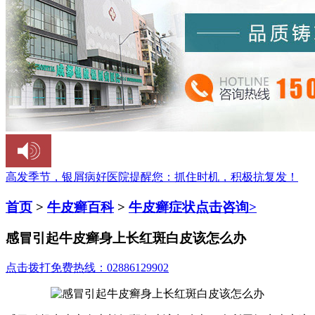
高发季节，银屑病好医院提醒您：
抓住时机，积极抗复发！
首页
>
牛皮癣百科
>
牛皮癣症状
点击咨询>
感冒引起牛皮癣身上长红斑白皮该怎么办
点击拨打免费热线：02886129902