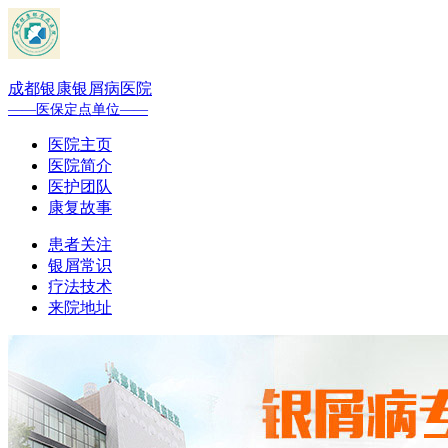
成都银康银屑病医院
——医保定点单位——
医院主页
医院简介
医护团队
康复故事
患者关注
银屑常识
疗法技术
来院地址