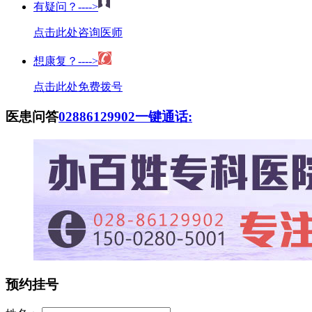
有疑问？---->
点击此处咨询医师
想康复？---->
点击此处免费拨号
医患问答
02886129902
一键通话:
预约挂号