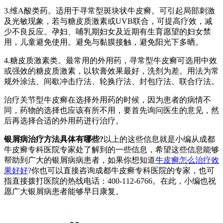
3.维A酸类药。适用于寻常型斑块状牛皮癣。可引起局部刺激
及光敏现象，若与糖皮质激素或UVB联合，可提高疗效，减
少不良反应。孕妇、哺乳期妇女及近期有生育愿望的妇女禁
用，儿童避免使用。避免与黏膜接触，避免阳光下多晒。
4.糖皮质激素类。最常用的外用药，寻常型牛皮癣可选用中效
或强效的糖皮质激素，以软膏效果最好，洗剂为差。用法为常
规外涂法、间歇冲击疗法、轮换疗法、封包疗法、联合疗法。
治疗关节型牛皮癣在选择外用药的时候，因为患者的病情不
同，药物的选择也应该有所不用，要首先询问医生的意见，然
后再选择合适的外用药进行治疗。
银屑病治疗方法具体有哪些?
以上的这些信息就是小编从成都
牛皮癣专科医院专家处了解到的一些信息，希望这些信息能够
帮助到广大的银屑病病患者，如果你想知道
牛皮癣怎么治疗效
果好好
?你也可以直接咨询成都牛皮癣专科医院的专家，也可
指直接拨打医院的热线电话：400-112-6766。在此，小编也祝
愿广大银屑病患者能够早日康复。