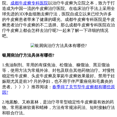
院。
成都牛皮癣专科医院
以治疗牛皮癣为立院之本，致力于打
造成为中国一流的牛皮癣治疗医院。在临床治疗手法上采用全
球先进的3D净血细胞去癣疗法，医院自成立以来已经为许多
的牛皮癣患者带来了健康的曙光。成都牛皮癣专科医院是牛皮
癣患者治疗牛皮癣的不二选择。那么成都牛皮癣专科医院在治
疗牛皮癣上都会怎样去治疗呢?一起来了解一下详细的情况
吧。
银屑病治疗方法具体有哪些?
1.焦油制剂。常用的有煤焦油、松馏油、糠馏油、黑豆馏油
等，使用方法为常规外涂、封包及联合其他药物治疗。对慢性
稳定性牛皮癣、头皮牛皮癣及掌跖牛皮癣效果最好。禁用于妊
娠期尤其是前3个月的孕妇，也不用于伴严重痤疮和毛囊炎的
患者。》》》》推荐阅读：
春季得了关节型牛皮癣都有哪些原
因?
2.地蒽酚。又称蒽林，是治疗寻常型稳定性牛皮癣最有效的药
物。常用蒽林软膏和蜡棒，方法有常规涂药法、短时接触疗法
和联合疗法。