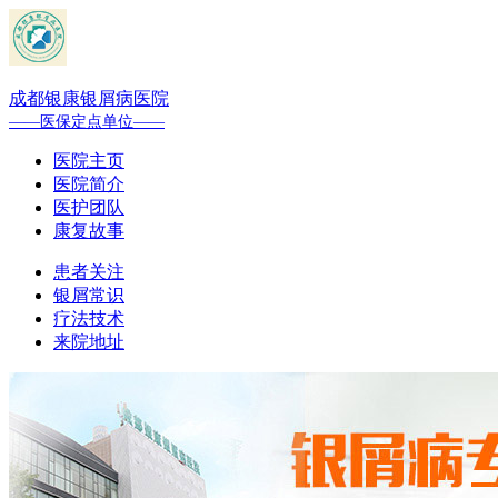
成都银康银屑病医院
——医保定点单位——
医院主页
医院简介
医护团队
康复故事
患者关注
银屑常识
疗法技术
来院地址