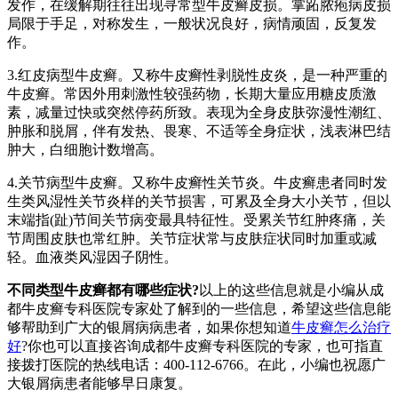
发作，在缓解期往往出现寻常型牛皮癣皮损。掌跖脓疱病皮损
局限于手足，对称发生，一般状况良好，病情顽固，反复发
作。
3.红皮病型牛皮癣。又称牛皮癣性剥脱性皮炎，是一种严重的
牛皮癣。常因外用刺激性较强药物，长期大量应用糖皮质激
素，减量过快或突然停药所致。表现为全身皮肤弥漫性潮红、
肿胀和脱屑，伴有发热、畏寒、不适等全身症状，浅表淋巴结
肿大，白细胞计数增高。
4.关节病型牛皮癣。又称牛皮癣性关节炎。牛皮癣患者同时发
生类风湿性关节炎样的关节损害，可累及全身大小关节，但以
末端指(趾)节间关节病变最具特征性。受累关节红肿疼痛，关
节周围皮肤也常红肿。关节症状常与皮肤症状同时加重或减
轻。血液类风湿因子阴性。
不同类型牛皮癣都有哪些症状?
以上的这些信息就是小编从成
都牛皮癣专科医院专家处了解到的一些信息，希望这些信息能
够帮助到广大的银屑病病患者，如果你想知道
牛皮癣怎么治疗
好
?你也可以直接咨询成都牛皮癣专科医院的专家，也可指直
接拨打医院的热线电话：400-112-6766。在此，小编也祝愿广
大银屑病患者能够早日康复。