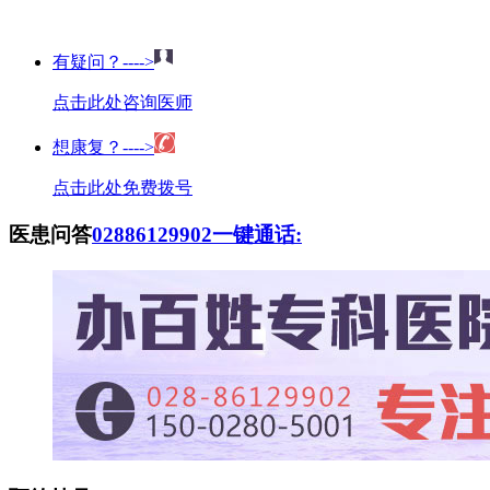
有疑问？---->
点击此处咨询医师
想康复？---->
点击此处免费拨号
医患问答
02886129902
一键通话: