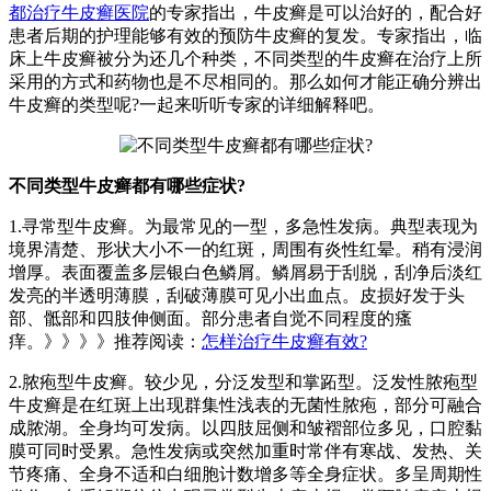
都治疗牛皮癣医院
的专家指出，牛皮癣是可以治好的，配合好
患者后期的护理能够有效的预防牛皮癣的复发。专家指出，临
床上牛皮癣被分为还几个种类，不同类型的牛皮癣在治疗上所
采用的方式和药物也是不尽相同的。那么如何才能正确分辨出
牛皮癣的类型呢?一起来听听专家的详细解释吧。
不同类型牛皮癣都有哪些症状?
1.寻常型牛皮癣。为最常见的一型，多急性发病。典型表现为
境界清楚、形状大小不一的红斑，周围有炎性红晕。稍有浸润
增厚。表面覆盖多层银白色鳞屑。鳞屑易于刮脱，刮净后淡红
发亮的半透明薄膜，刮破薄膜可见小出血点。皮损好发于头
部、骶部和四肢伸侧面。部分患者自觉不同程度的瘙
痒。》》》》推荐阅读：
怎样治疗牛皮癣有效?
2.脓疱型牛皮癣。较少见，分泛发型和掌跖型。泛发性脓疱型
牛皮癣是在红斑上出现群集性浅表的无菌性脓疱，部分可融合
成脓湖。全身均可发病。以四肢屈侧和皱褶部位多见，口腔黏
膜可同时受累。急性发病或突然加重时常伴有寒战、发热、关
节疼痛、全身不适和白细胞计数增多等全身症状。多呈周期性