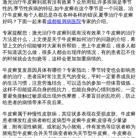
激光治疗牛皮癣到底有没有效果？众所周知,许多疾病是季节
性的,季节性疾病的特征,如牛皮癣在这个季节是一个问题。治
疗牛皮癣,每个人都总是存在各种各样的错误,夏季治疗牛皮癣
好吗？下面一起来看
成都银屑病医院
专家的介绍。
专家提醒您：激光治疗牛皮癣到底有没有效果？牛皮癣的治疗
方法是什么，上文便是关于牛皮癣如何治疗的问题的介绍，希
望上文的介绍能够对大家有所帮助，患上牛皮癣后，很多人都
不知道该怎么做，很多人都会出现痒的情况，有的患者忍不住
的时候就会去扣挠等，这样会更加加重病情的。
牛皮癣复发原因具体有哪些？专家指出：季节转变也会影响患
者的治疗，患者应时常注意天气的变化，平时一定要养成良好
的生活习惯，注意劳逸结合，可以适当的参加一些体育锻炼，
这样不但能提高自身的抵抗力，也能自身的心情到放松。一定
要避免接触过敏原或出现外伤摩擦，不要盲目的乱吃药，防止
给患者的病情带来不良后果。
牛皮癣属于种慢性皮肤病，其症状多表现在受损皮肤。牛皮癣
患者继发红皮病者称红皮病型牛皮癣牛皮癣;皮疹有少量渗
液，附有湿性鳞屑。或初起为小脓疱，伴有发热等症状者称为
脓疱型牛皮癣;合并关节病变者称为关节型牛皮癣。牛皮癣在