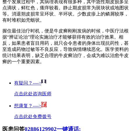
整个发展过程中，其病理表现有很多种，其中急性期皮损多呈
点滴状，鲜红色，瘙痒较着。静止期皮损常为斑块状或地图状
等。消退朔皮损常呈环状、半环状。少数皮疹上的鳞屑较厚，
有时堆积如壳蛎状。
握住最佳治疗时机，便是牛皮癣刚刚发病的时候，中医疗法根
据“辨证论治”理论实施治疗才能够获得有效的治疗效果。相
反，如果患者盲目用药，就只会令患者的身体出现抗药性，甚
至造成药物过敏等不良反应，导致病情继续恶化。医学资料的
统计结果表明，缺乏合理的牛皮癣治疗，会成为难以治愈牛皮
癣的一个重要因素。
有疑问？---->
点击此处咨询医师
想康复？---->
点击此处免费拨号
医患问答
02886129902
一键通话: