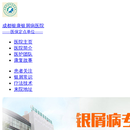
成都银康银屑病医院
——医保定点单位——
医院主页
医院简介
医护团队
康复故事
患者关注
银屑常识
疗法技术
来院地址