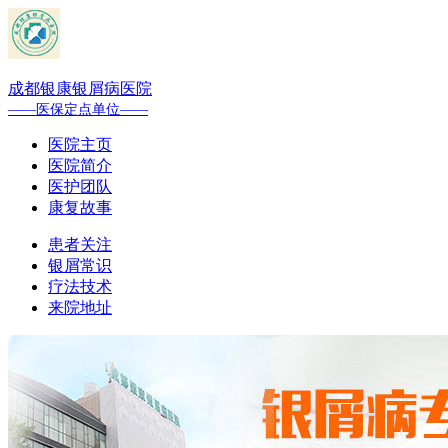
成都银康银屑病医院
——医保定点单位——
医院主页
医院简介
医护团队
康复故事
患者关注
银屑常识
疗法技术
来院地址