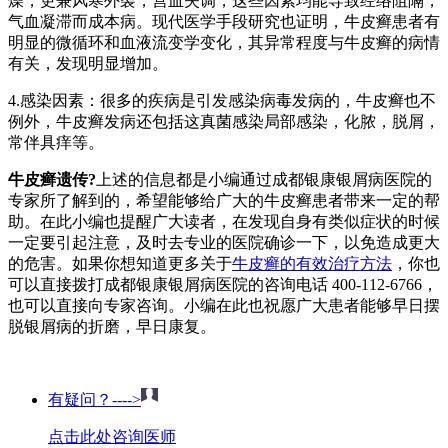
燥，更兼风寒外袭，营血失调，这些因素均能导致经络阻隔，
气血凝滞而成本病。现代医学手段研究也证明，牛皮癣患者有
明显的微循环和血液流变学变化，其异常程度与牛皮癣的病情
有关，发现明显增加。
4.感染因素：很多的疾病是引发感染病毒发病的，牛皮癣也不
例外，牛皮癣发病还包括这真菌感染局部感染，化脓，脱屑，
常伴具痒等。
牛皮癣遗传?
上述的信息都是小编通过成都银康银屑病医院的
专家所了解到的，希望能够给广大的牛皮癣患者带来一定的帮
助。在此小编也提醒广大读者，在发现自身有类似症状的时候
一定要引起注意，及时去专业的医院确诊一下，以免造成更大
的危害。如果你想知道更多关于
牛皮癣的有效治疗方法
，你也
可以直接拨打成都银康银屑病医院的咨询电话 400-112-6766，
也可以直接向专家咨询。小编在此也祝愿广大患者能够早日摆
脱银屑病的折磨，早日康复。
有疑问？---->
点击此处咨询医师