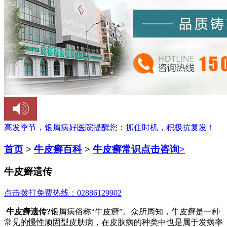
高发季节，银屑病好医院提醒您：
抓住时机，积极抗复发！
首页
>
牛皮癣百科
>
牛皮癣常识
点击咨询>
牛皮癣遗传
点击拨打免费热线：02886129902
牛皮癣遗传?
银屑病俗称“牛皮癣”。众所周知，牛皮癣是一种
常见的慢性顽固型皮肤病，在皮肤病的种类中也是属于发病率