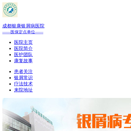
成都银康银屑病医院
——医保定点单位——
医院主页
医院简介
医护团队
康复故事
患者关注
银屑常识
疗法技术
来院地址