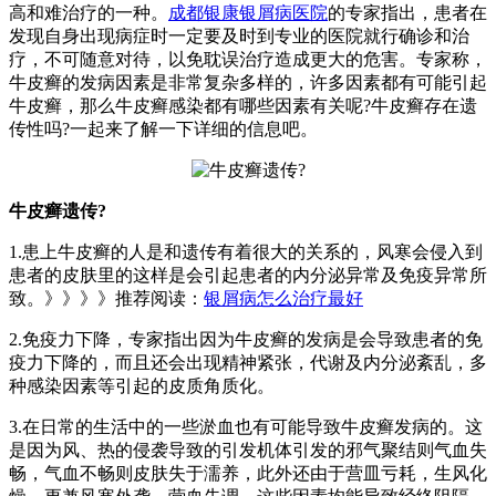
高和难治疗的一种。
成都银康银屑病医院
的专家指出，患者在
发现自身出现病症时一定要及时到专业的医院就行确诊和治
疗，不可随意对待，以免耽误治疗造成更大的危害。专家称，
牛皮癣的发病因素是非常复杂多样的，许多因素都有可能引起
牛皮癣，那么牛皮癣感染都有哪些因素有关呢?牛皮癣存在遗
传性吗?一起来了解一下详细的信息吧。
牛皮癣遗传?
1.患上牛皮癣的人是和遗传有着很大的关系的，风寒会侵入到
患者的皮肤里的这样是会引起患者的内分泌异常及免疫异常所
致。》》》》推荐阅读：
银屑病怎么治疗最好
2.免疫力下降，专家指出因为牛皮癣的发病是会导致患者的免
疫力下降的，而且还会出现精神紧张，代谢及内分泌紊乱，多
种感染因素等引起的皮质角质化。
3.在日常的生活中的一些淤血也有可能导致牛皮癣发病的。这
是因为风、热的侵袭导致的引发机体引发的邪气聚结则气血失
畅，气血不畅则皮肤失于濡养，此外还由于营皿亏耗，生风化