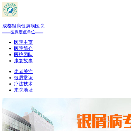
成都银康银屑病医院
——医保定点单位——
医院主页
医院简介
医护团队
康复故事
患者关注
银屑常识
疗法技术
来院地址