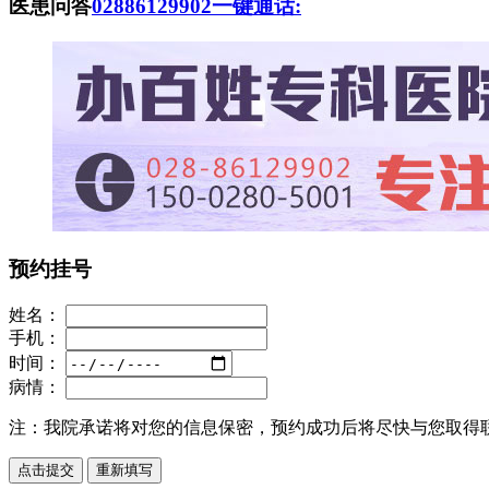
医患问答
02886129902
一键通话:
预约挂号
姓名：
手机：
时间：
病情：
注：
我院承诺将对您的信息保密，预约成功后将尽快与您取得