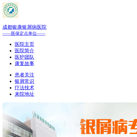
成都银康银屑病医院
——医保定点单位——
医院主页
医院简介
医护团队
康复故事
患者关注
银屑常识
疗法技术
来院地址