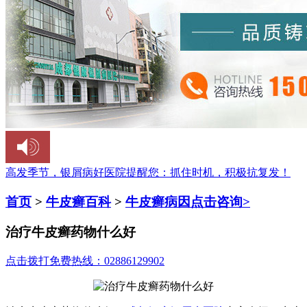
高发季节，银屑病好医院提醒您：
抓住时机，积极抗复发！
首页
>
牛皮癣百科
>
牛皮癣病因
点击咨询>
治疗牛皮癣药物什么好
点击拨打免费热线：02886129902