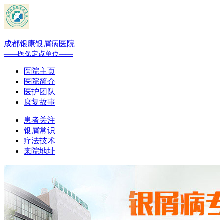
成都银康银屑病医院
——医保定点单位——
医院主页
医院简介
医护团队
康复故事
患者关注
银屑常识
疗法技术
来院地址