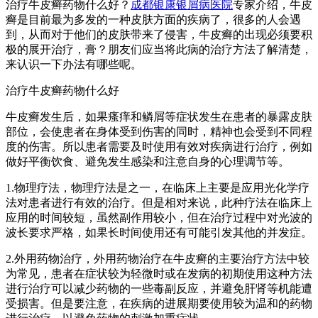
治疗牛皮癣药物什么好？
成都银康银屑病医院
专家介绍，牛皮
癣是目前最为多发的一种皮肤方面的疾病了，很多的人会遇
到，从而对于他们的皮肤带来了侵害，牛皮癣的出现必须要积
极的展开治疗，膏？朋友们应当将此病的治疗方法了解清楚，
来认识一下办法有哪些呢。
治疗牛皮癣药物什么好
牛皮癣发生后，如果瘙痒和鳞屑等症状发生在患者的暴露皮肤
部位，会使患者在身体受到伤害的同时，精神也会受到不同程
度的伤害。所以患者需要及时使用有效对疾病进行治疗，例如
做好平衡饮食、避免发生感染和注意自身的心理调节等。
1.物理疗法，物理疗法是之一，在临床上主要是应用光化学疗
法对患者进行有效的治疗。但是相对来说，此种疗法在临床上
应用的时间较短，虽然副作用较小，但在治疗过程中对光波的
波长要求严格，如果长时间使用还有可能引发其他的并发症。
2.外用药物治疗，外用药物治疗在牛皮癣的主要治疗方法中较
为常见，患者在症状较为轻微时或在发病的初期使用这种方法
进行治疗可以减少药物的一些毒副反应，并避免肝肾等机能遭
受损害。但是要注意，在疾病的进展期要使用较为温和的药物