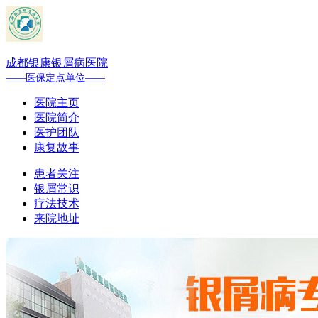
成都银康银屑病医院
——医保定点单位——
医院主页
医院简介
医护团队
康复故事
患者关注
银屑常识
疗法技术
来院地址