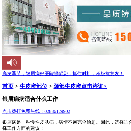
高发季节，银屑病好医院提醒您：
抓住时机，积极抗复发！
首页
>
牛皮癣部位
>
颈部牛皮癣
点击咨询>
银屑病病适合什么工作
点击拨打免费热线：02886129902
银屑病是一种慢性皮肤病，病情不易完全治愈。因此，选择适
择工作方面的建议：