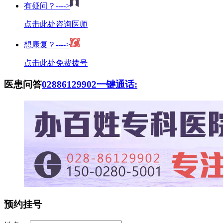
有疑问？---->
点击此处咨询医师
想康复？---->
点击此处免费拨号
医患问答
02886129902
一键通话:
预约挂号