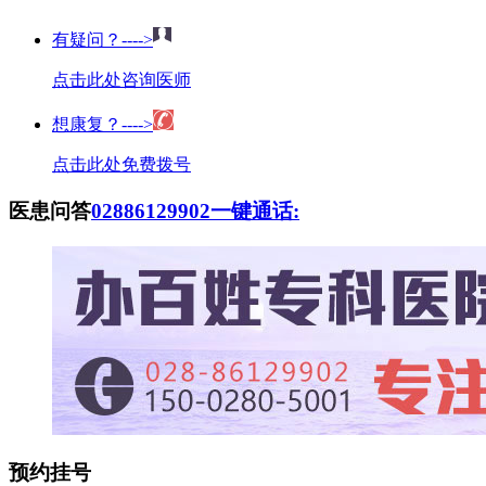
有疑问？---->
点击此处咨询医师
想康复？---->
点击此处免费拨号
医患问答
02886129902
一键通话:
预约挂号