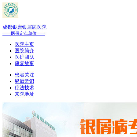
成都银康银屑病医院
——医保定点单位——
医院主页
医院简介
医护团队
康复故事
患者关注
银屑常识
疗法技术
来院地址