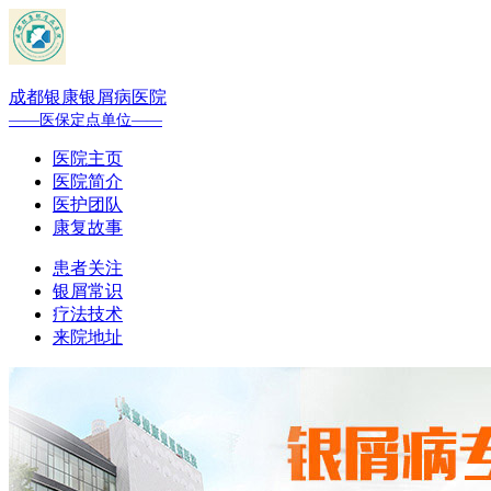
成都银康银屑病医院
——医保定点单位——
医院主页
医院简介
医护团队
康复故事
患者关注
银屑常识
疗法技术
来院地址