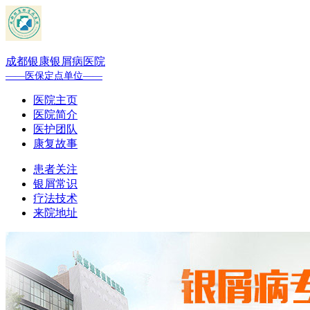
成都银康银屑病医院
——医保定点单位——
医院主页
医院简介
医护团队
康复故事
患者关注
银屑常识
疗法技术
来院地址