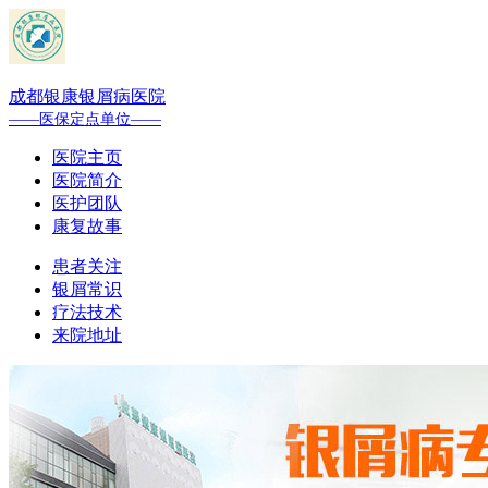
成都银康银屑病医院
——医保定点单位——
医院主页
医院简介
医护团队
康复故事
患者关注
银屑常识
疗法技术
来院地址