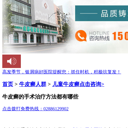
高发季节，银屑病好医院提醒您：
抓住时机，积极抗复发！
首页
>
牛皮癣人群
>
儿童牛皮癣
点击咨询>
牛皮癣的手术治疗方法都有哪些
点击拨打免费热线：02886129902