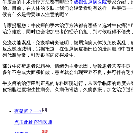
牛皮癣的手术治疗方法都有哪些？
成都银屑病医院
专家介绍，
治。目前，在人体的皮肤上我们会经常看到有这样一种疾病—
候有什么是需要加以注意的呢？
专家提醒您：牛皮癣的手术治疗方法都有哪些？选对牛皮癣治
治疗难度，同时也会增加患者的经济负担，到时候就得不偿失
免疫功能紊乱：免疫学研究证明，银屑病病人体液免疫紊乱，
反应试验减弱，另据报道，在银屑病皮损部位的浸润细胞中首要
列代谢异常，引发银屑病皮损发生。
部分牛皮癣患者以精神、情绪为主要诱因，导致患者营养不良
多年不愈或大面积扩散，患者就会出现营养不良，并可伴有乏
牛皮癣的治疗应到正规的专科医院进行，从医学临床的角度去
皮细胞过度增生性病变。久病伤肾热，久病多瘀，加之治疗过
有疑问？---->
点击此处咨询医师