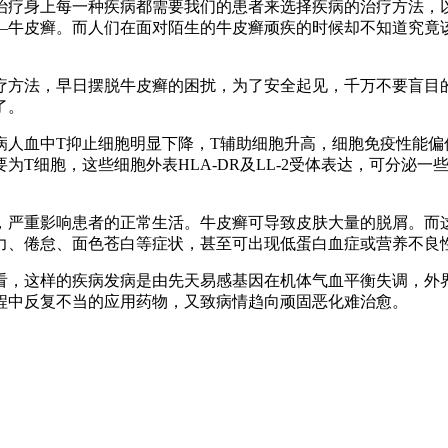
治疗身上每一种疾病都需要我们的患者来选择疾病的治疗方法，
—牛皮癣。而人们在面对陌生的牛皮癣顽疾的时候却不知道究竟
疗方法，早日摆脱牛皮癣的困扰，为了安全起见，千万不要盲目
了。
病人血中T抑止细胞明显下降，T辅助细胞升高，细胞免疫性能偏
为T细胞，这些细胞外表HLA-DR及LL-2受体表达，可分泌
，严重影响患者的正常生活。牛皮癣可导致皮肤大量的脱屑。而
力、倦怠、面色苍白等症状，甚至可出现低蛋白血症或营养不良
看，这样的疾病发病是由先天易感基因在机体气血平衡失调，外
程中反复不当的应用药物，又致病情趋向顽固恶化难治愈。