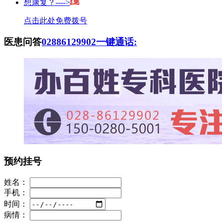
想康复？---->
点击此处免费拨号
医患问答
02886129902
一键通话:
预约挂号
姓名：
手机：
时间：
病情：